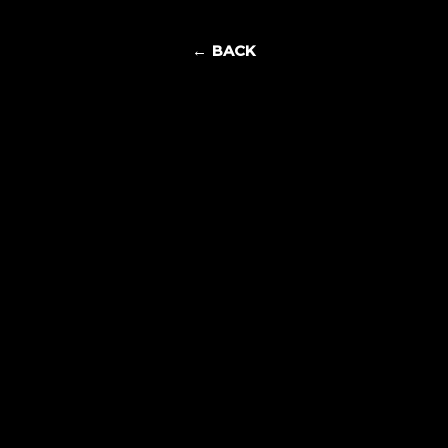
← BACK
Mylène
Farmer -